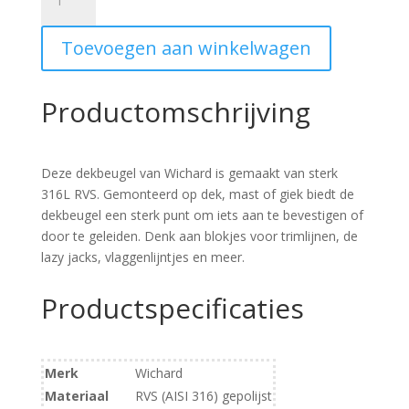
Dekbeugel
HR
Toevoegen aan winkelwagen
RVS
5
mm
Productomschrijving
aantal
Deze dekbeugel van Wichard is gemaakt van sterk
316L RVS. Gemonteerd op dek, mast of giek biedt de
dekbeugel een sterk punt om iets aan te bevestigen of
door te geleiden. Denk aan blokjes voor trimlijnen, de
lazy jacks, vlaggenlijntjes en meer.
Productspecificaties
Merk
Wichard
Materiaal
RVS (AISI 316) gepolijst