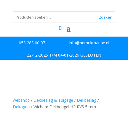
Zoeken
058 288 00 07
Info@hemrikmarine.nl
22-12-2025 T/M 04-01-2026 GESLOTEN
webshop
/
Dekbeslag & Tuigage
/
Dekbeslag
/
Dekogen
/ Wichard Dekbeugel HR RVS 5 mm