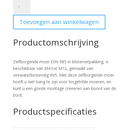
Boatvision
Zelfborgende
moer
Toevoegen aan winkelwagen
M6
RVS
aantal
Productomschrijving
Zelfborgende moer DIN 985 in blisterverpakking, is
beschikbaar van M4 tot M12, gemaakt van
zeewaterbestendig RVS. Met deze zelfborgende moer
hoeft u niet bang te zijn voor losgetrilde moeren, en
kunt u een goede montage creeëren aan boord van de
boot.
Productspecificaties