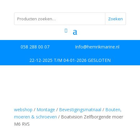
Zoeken
058 288 00 07
Info@hemrikmarine.nl
22-12-2025 T/M 04-01-2026 GESLOTEN
webshop
/
Montage
/
Bevestigingsmatriaal
/
Bouten,
moeren & schroeven
/ Boatvision Zelfborgende moer
M6 RVS